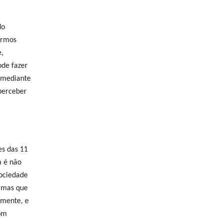
do
ermos
e,
ode fazer
e mediante
 perceber
es das 11
a é não
sociedade
 mas que
amente, e
com