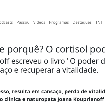
rent)
odcasts
Passou
Vídeos
Programas
Destaques
TNT
e porquê? O cortisol pod
ff escreveu o livro "O poder d
aço e recuperar a vitalidade.
so, resulta em cansaço, perda de vitali
ção clínica e naturopata Joana Kouprianof