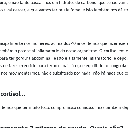
rdura, e não tanto basear-nos em hidratos de carbono, que senão vamo
ois vai descer, e que vamos ter muita fome, e isto também nos dá str
rincipalmente nós mulheres, acima dos 40 anos, temos que fazer exercí
também o potencial inflamatório do nosso organismo. O cortisol em e
ara ter gordura abdominal, e isto é altamente inflamatório, e dep
 de fazer exercício
para termos mais força e equilíbrio ao longo da 
o nos movimentarmos, não é substituído por nada, não há nada que c
ortisol...
a, temos que ter muito foco, compromisso connosco, mas também de
apresenta 7 pilares da saude. Quais são?