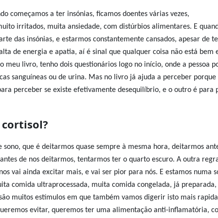
o começamos a ter insónias, ficamos doentes várias vezes,
muito irritados, muita ansiedade, com distúrbios alimentares.
E quan
arte das insónias, e estarmos constantemente cansados, apesar de t
a de energia e apatia, aí é sinal que qualquer coisa não está bem 
No
meu livro, tenho dois questionários logo no início, onde a pessoa p
nicas sanguíneas ou de urina. Mas no livro já ajuda a perceber porqu
ara perceber se existe efetivamente desequilíbrio, e o outro é para
cortisol?
e sono, que é deitarmos quase sempre à mesma hora, deitarmos ant
 antes de nos deitarmos, tentarmos ter o quarto escuro.
A outra regr
s vai ainda excitar mais, e vai ser pior para nós. E estamos numa 
ta comida ultraprocessada, muita comida congelada, já preparada,
do são muitos estímulos em que também vamos digerir isto mais rapid
queremos evitar, queremos ter uma alimentação anti-inflamatória, 