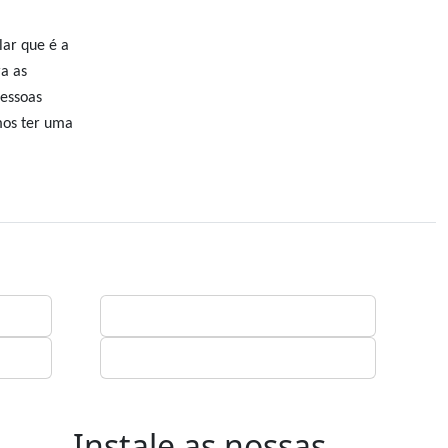
lar que é a
ra as
pessoas
mos ter uma
Instale as nossas