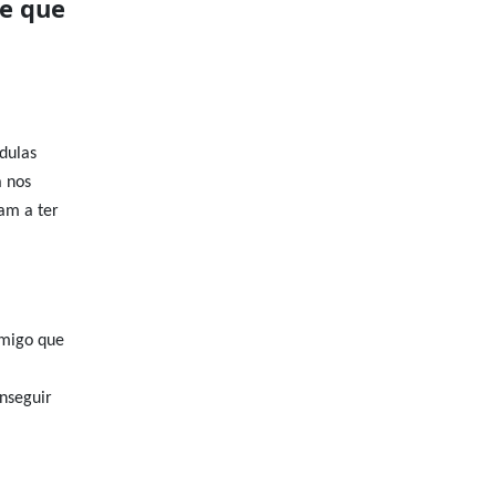
de que
dulas
a nos
am a ter
amigo que
nseguir