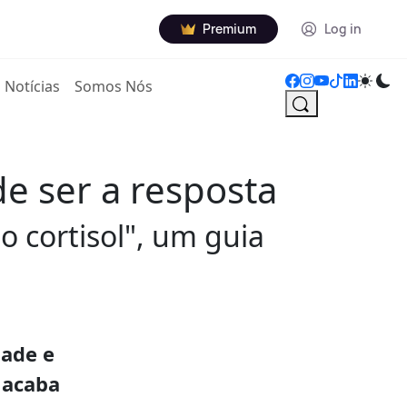
Premium
Log in
Notícias
Somos Nós
e ser a resposta
o cortisol", um guia
dade e
f acaba