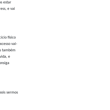
s estar
ess, e vai
cio físico
xcesso vai-
ois também
vida, e
onsiga
pois sermos