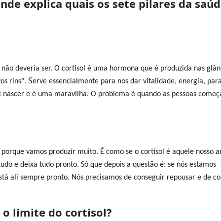
onde explica quais os sete pilares da saú
s
não deveria ser. O cortisol é uma hormona que é produzida nas glân
S
s rins".
erve essencialmente para nos dar vitalidade, energia, par
l nascer e é uma maravilha. O problema é quando as pessoas começ
po porque vamos produzir muito.
É como se o cortisol é aquele nosso 
tudo e deixa tudo pronto. Só que depois a questão é: se nós estamos
stá ali sempre pronto. Nós precisamos de conseguir repousar e de co
 limite do cortisol?