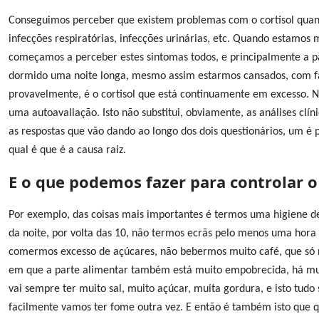
Conseguimos perceber que existem problemas com o cortisol quand
infecções respiratórias, infecções urinárias, etc. Quando estamos 
começamos a perceber estes sintomas todos, e principalmente a p
dormido uma noite longa, mesmo assim estarmos cansados, com falt
provavelmente, é o cortisol que está continuamente em excesso. 
uma autoavaliação. Isto não substitui, obviamente, as análises clí
as respostas que vão dando ao longo dos dois questionários, um é p
qual é que é a causa raiz.
E o que podemos fazer para controlar o 
Por exemplo, das coisas mais importantes é termos uma higiene d
da noite, por volta das 10, não termos ecrãs pelo menos uma hora
comermos excesso de açúcares, não bebermos muito café, que só no
em que a parte alimentar também está muito empobrecida, há mui
vai sempre ter muito sal, muito açúcar, muita gordura, e isto tu
facilmente vamos ter fome outra vez. E então é também isto que 