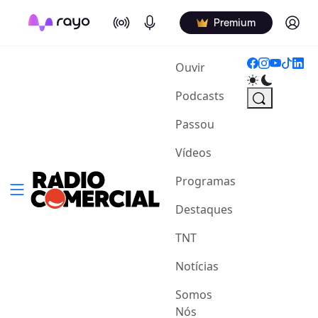
On Air
Podcasts
Log in
Premium
(current)
Ouvir
Podcasts
Passou
Vídeos
Programas
Destaques
TNT
Notícias
Somos
Nós