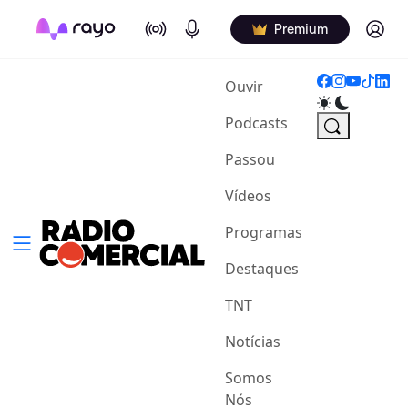
On Air
Podcasts
Log in
Premium
(current)
Ouvir
Podcasts
Passou
Vídeos
Programas
Destaques
TNT
Notícias
Somos
Nós