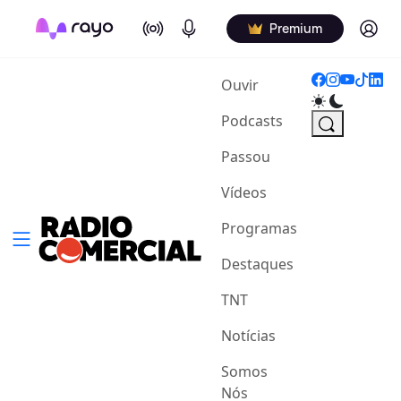
On Air
Podcasts
Log in
Premium
(current)
Ouvir
Podcasts
Passou
Vídeos
Programas
Destaques
TNT
Notícias
Somos
Nós