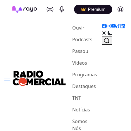
On Air
Podcasts
Log in
Premium
(current)
Ouvir
Podcasts
Passou
Vídeos
Programas
Destaques
TNT
Notícias
Somos
Nós