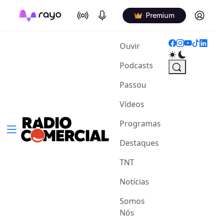
On Air
Podcasts
Log in
Premium
(current)
Ouvir
Podcasts
Passou
Vídeos
Programas
Destaques
TNT
Notícias
Somos
Nós