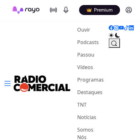
On Air
Podcasts
Log in
Premium
(current)
Ouvir
Podcasts
Passou
Vídeos
Programas
Destaques
TNT
Notícias
Somos
Nós