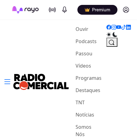
On Air
Podcasts
Log in
Premium
(current)
Ouvir
Podcasts
Passou
Vídeos
Programas
Destaques
TNT
Notícias
Somos
Nós