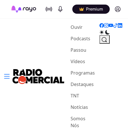
On Air
Podcasts
Log in
Premium
(current)
Ouvir
Podcasts
Passou
Vídeos
Programas
Destaques
TNT
Notícias
Somos
Nós