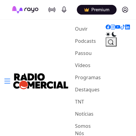
On Air
Podcasts
Log in
Premium
(current)
Ouvir
Podcasts
Passou
Vídeos
Programas
Destaques
TNT
Notícias
Somos
Nós