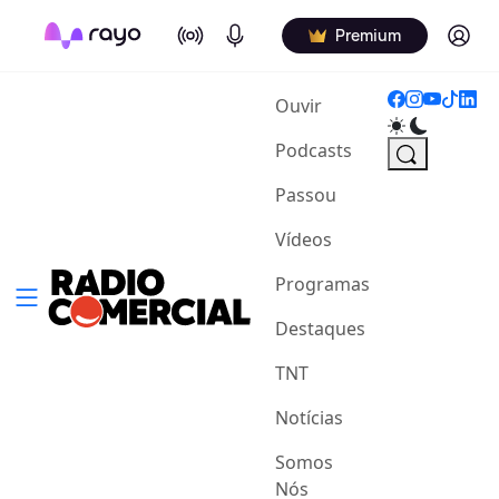
On Air
Podcasts
Log in
Premium
(current)
Ouvir
Podcasts
Passou
Vídeos
Programas
Destaques
TNT
Notícias
Somos
Nós