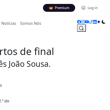
Premium
Log in
Notícias
Somos Nós
tos de final
ês João Sousa.
ao
.º do