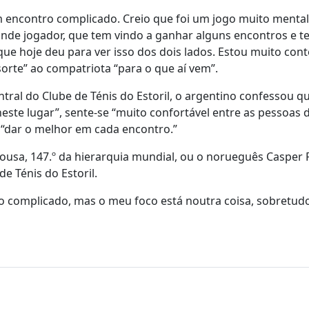
ncontro complicado. Creio que foi um jogo muito mental e 
nde jogador, que tem vindo a ganhar alguns encontros e t
que hoje deu para ver isso dos dois lados. Estou muito con
orte” ao compatriota “para o que aí vem”.
tral do Clube de Ténis do Estoril, o argentino confessou q
este lugar”, sente-se “muito confortável entre as pessoas 
a “dar o melhor em cada encontro.”
ousa, 147.º da hierarquia mundial, ou o norueguês Casper 
e Ténis do Estoril.
ro complicado, mas o meu foco está noutra coisa, sobretu