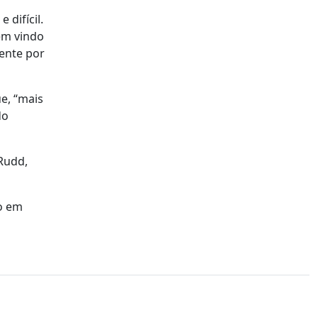
difícil.
em vindo
tente por
ue, “mais
do
Rudd,
do em