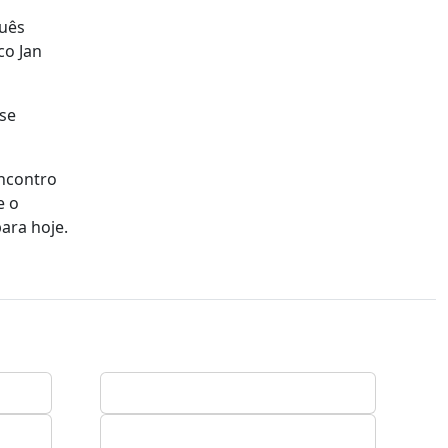
guês
co Jan
se
encontro
e o
ara hoje.