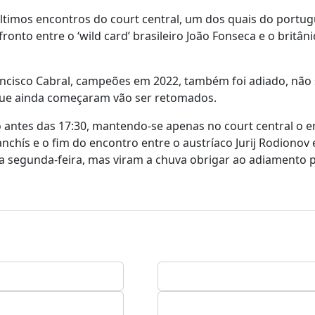
últimos encontros do court central, um dos quais do portu
nto entre o ‘wild card’ brasileiro João Fonseca e o britâni
ncisco Cabral, campeões em 2022, também foi adiado, não 
que ainda começaram vão ser retomados.
o antes das 17:30, mantendo-se apenas no court central o 
nchís e o fim do encontro entre o austríaco Jurij Rodionov 
a segunda-feira, mas viram a chuva obrigar ao adiamento p