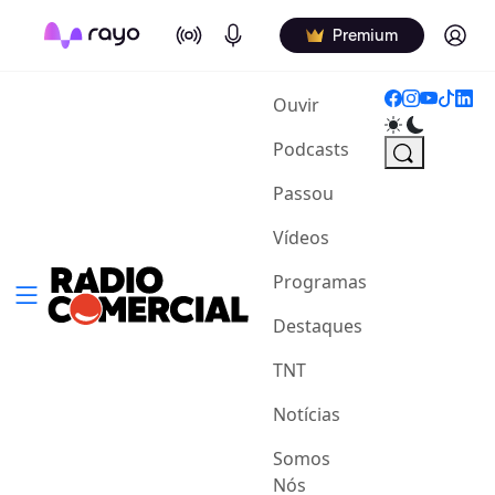
On Air
Podcasts
Log in
Premium
(current)
Ouvir
Podcasts
Passou
Vídeos
Programas
Destaques
TNT
Notícias
Somos
Nós