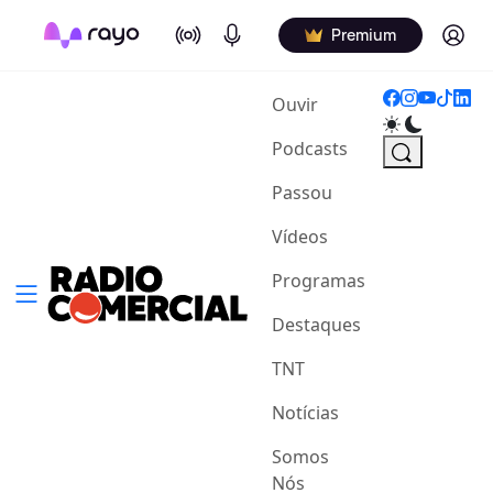
On Air
Podcasts
Log in
Premium
(current)
Ouvir
Podcasts
Passou
Vídeos
Programas
Destaques
TNT
Notícias
Somos
Nós