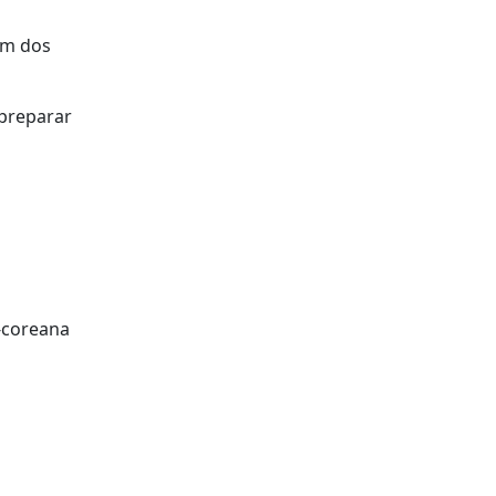
um dos
 preparar
l-coreana