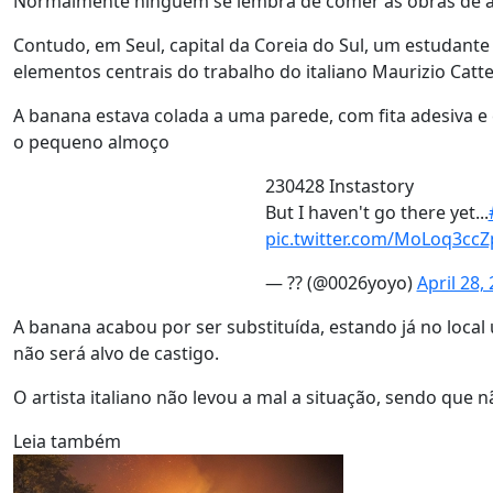
Normalmente ninguém se lembra de comer as obras de ar
Contudo, em Seul, capital da Coreia do Sul, um estudant
elementos centrais do trabalho do italiano Maurizio Catte
A banana estava colada a uma parede, com fita adesiva e
o pequeno almoço
230428 Instastory
But I haven't go there yet...
pic.twitter.com/MoLoq3ccZ
— ?? (@0026yoyo)
April 28,
A banana acabou por ser substituída, estando já no loca
não será alvo de castigo.
O artista italiano não levou a mal a situação, sendo que n
Leia também