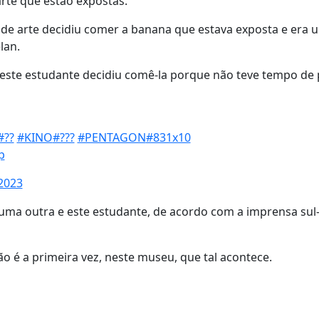
te que estão expostas.
e de arte decidiu comer a banana que estava exposta e era 
lan.
 este estudante decidiu comê-la porque não teve tempo de
#??
#KINO
#???
#PENTAGON
#831x10
p
 2023
l uma outra e este estudante, de acordo com a imprensa su
ão é a primeira vez, neste museu, que tal acontece.