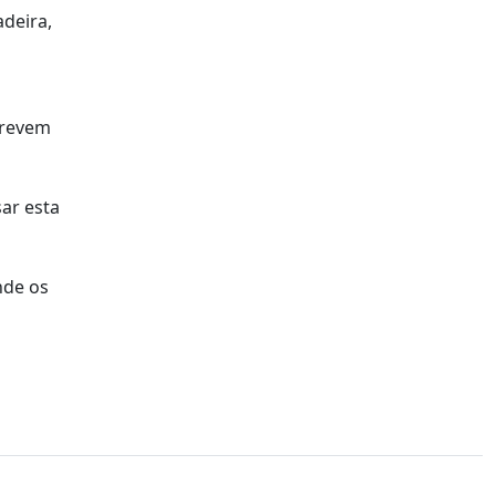
adeira,
crevem
ar esta
nde os