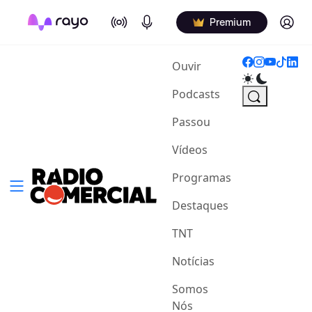
On Air
Podcasts
Log in
Premium
(current)
Ouvir
Podcasts
Passou
Vídeos
Programas
Destaques
TNT
Notícias
Somos
Nós