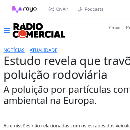
On Air
Podcasts
(cur
Ouvir
P
NOTÍCIAS
|
ATUALIDADE
Estudo revela que trav
poluição rodoviária
A poluição por partículas co
ambiental na Europa.
As emissões não relacionadas com os escapes dos veículo