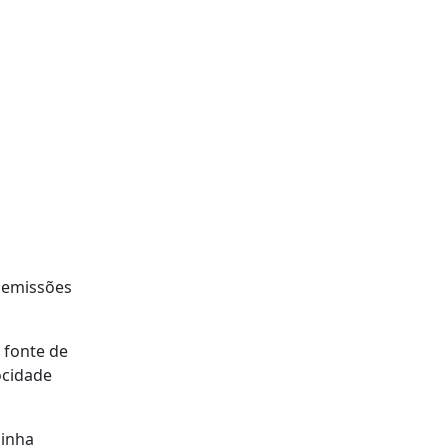
s emissões
 fonte de
ocidade
pinha