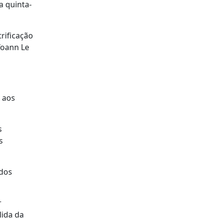
a quinta-
rificação
Yoann Le
 aos
s
s
 dos
r
lida da