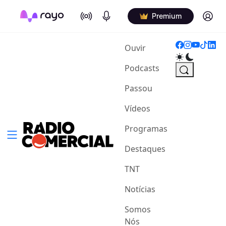
On Air
Podcasts
Log in
Premium
(current)
Ouvir
Podcasts
Passou
Vídeos
Programas
Destaques
TNT
Notícias
Somos
Nós