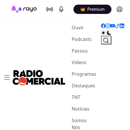
On Air
Podcasts
Log in
Premium
(current)
Ouvir
Podcasts
Passou
Vídeos
Programas
Destaques
TNT
Notícias
Somos
Nós