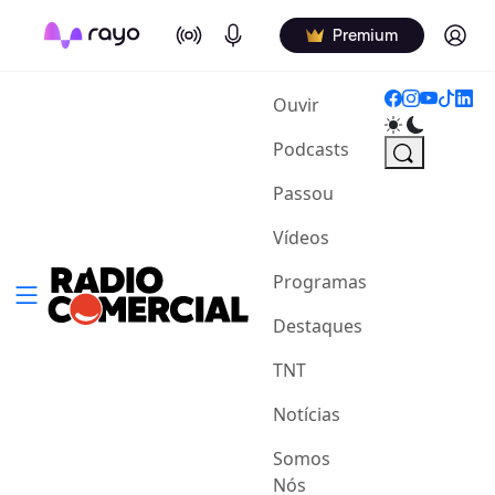
On Air
Podcasts
Log in
Premium
(current)
Ouvir
Podcasts
Passou
Vídeos
Programas
Destaques
TNT
Notícias
Somos
Nós