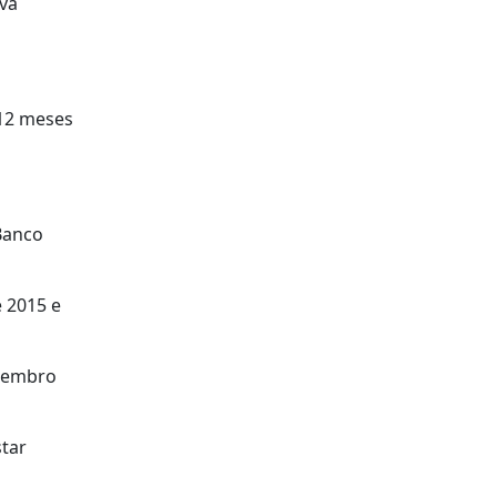
iva
 12 meses
 Banco
e 2015 e
ezembro
star