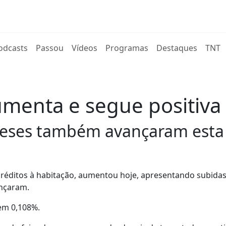
rent)
odcasts
Passou
Vídeos
Programas
Destaques
TNT
aumenta e segue positiv
meses também avançaram esta 
s créditos à habitação, aumentou hoje, apresentando subida
ançaram.
 em 0,108%.