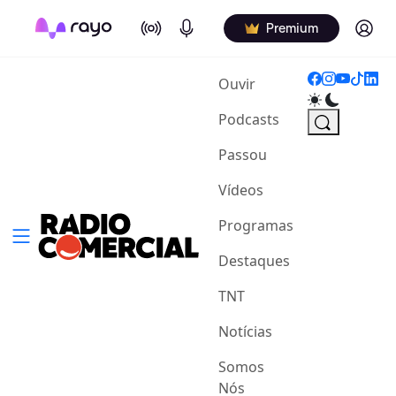
On Air
Podcasts
Log in
Premium
(current)
Ouvir
Podcasts
Passou
Vídeos
Programas
Destaques
TNT
Notícias
Somos
Nós