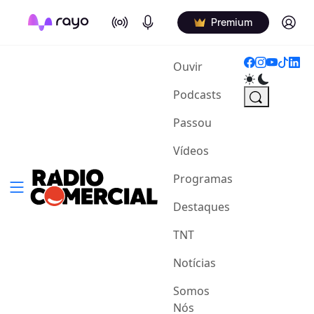
On Air
Podcasts
Log in
Premium
(current)
Ouvir
Podcasts
Passou
Vídeos
Programas
Destaques
TNT
Notícias
Somos
Nós