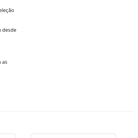
seleção
a desde
a as