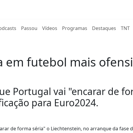
rent)
odcasts
Passou
Vídeos
Programas
Destaques
TNT
ta em futebol mais ofen
e Portugal vai "encarar de for
ficação para Euro2024.
arar de forma séria" o Liechtenstein, no arranque da fase 