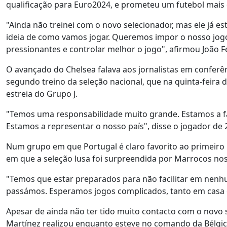
qualificação para Euro2024, e prometeu um futebol mais
"Ainda não treinei com o novo selecionador, mas ele já e
ideia de como vamos jogar. Queremos impor o nosso jogo
pressionantes e controlar melhor o jogo", afirmou João Fé
O avançado do Chelsea falava aos jornalistas em conferê
segundo treino da seleção nacional, que na quinta-feira d
estreia do Grupo J.
"Temos uma responsabilidade muito grande. Estamos a fa
Estamos a representar o nosso país", disse o jogador de 
Num grupo em que Portugal é claro favorito ao primeiro 
em que a seleção lusa foi surpreendida por Marrocos nos q
"Temos que estar preparados para não facilitar em nen
passámos. Esperamos jogos complicados, tanto em casa c
Apesar de ainda não ter tido muito contacto com o novo 
Martínez realizou enquanto esteve no comando da Bélgic