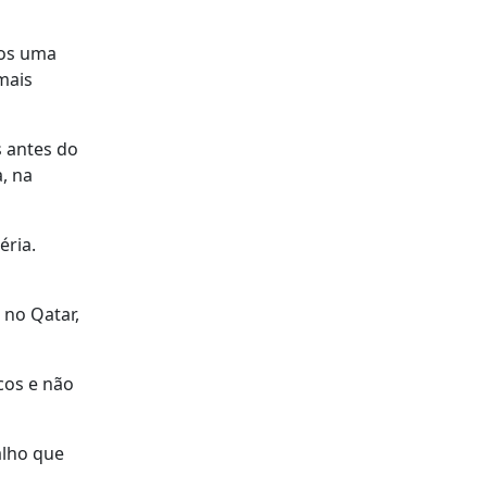
mos uma
mais
s antes do
, na
éria.
 no Qatar,
cos e não
alho que