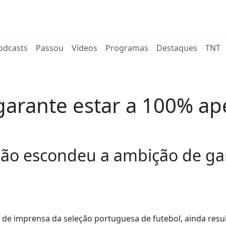
rent)
odcasts
Passou
Vídeos
Programas
Destaques
TNT
arante estar a 100% ape
não escondeu a ambição de g
 de imprensa da seleção portuguesa de futebol, ainda resu