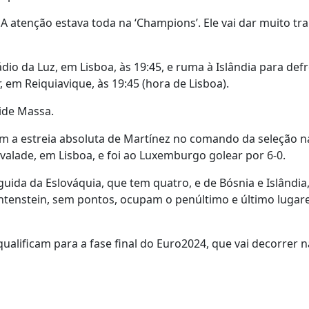
atenção estava toda na ‘Champions’. Ele vai dar muito tra
io da Luz, em Lisboa, às 19:45, e ruma à Islândia para def
, em Reiquiavique, às 19:45 (hora de Lisboa).
ide Massa.
m a estreia absoluta de Martínez no comando da seleção na
Alvalade, em Lisboa, e foi ao Luxemburgo golear por 6-0.
eguida da Eslováquia, que tem quatro, e de Bósnia e Islândi
tenstein, sem pontos, ocupam o penúltimo e último lugare
alificam para a fase final do Euro2024, que vai decorrer n