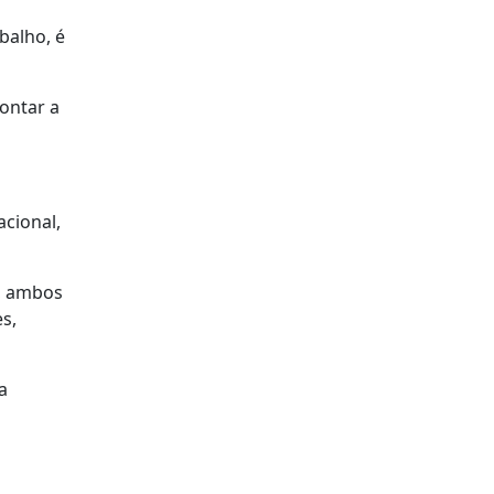
balho, é
rontar a
cional,
a, ambos
s,
a