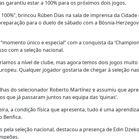
s garantiu estar a 100% para os próximos dois jogos.
a 100%”, brincou Rúben Dias na sala de imprensa da Cidade
 preparação para o duelo de sábado com a Bósnia-Herzegov
um “momento único e especial” com a conquista da ‘Champio
sso com a seleção nacional.
amos a nível de clube, mas agora temos dois jogos muito
Europeu. Qualquer jogador gostaria de chegar à seleção na
colhas do selecionador Roberto Martínez e assumiu que apr
 que já passaram juntos nas equipa das ‘quinas’.
eira, a condição física que apresenta, tudo é uma aprendiz
o Benfica.
s pela seleção nacional, destacou a presença de Edin Dzek
ampeões.