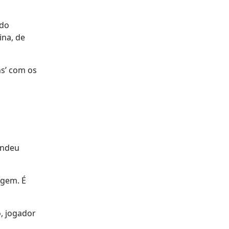
 do
ina, de
ns’ com os
s
endeu
agem. É
o, jogador