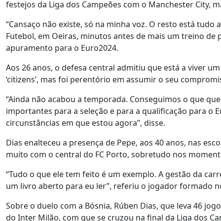
festejos da Liga dos Campeões com o Manchester City, ma
“Cansaço não existe, só na minha voz. O resto está tudo 
Futebol, em Oeiras, minutos antes de mais um treino de
apuramento para o Euro2024.
Aos 26 anos, o defesa central admitiu que está a viver 
‘citizens’, mas foi perentório em assumir o seu compromi
“Ainda não acabou a temporada. Conseguimos o que querí
importantes para a seleção e para a qualificação para o 
circunstâncias em que estou agora”, disse.
Dias enalteceu a presença de Pepe, aos 40 anos, nas es
muito com o central do FC Porto, sobretudo nos momentos
“Tudo o que ele tem feito é um exemplo. A gestão da carr
um livro aberto para eu ler”, referiu o jogador formado n
Sobre o duelo com a Bósnia, Rúben Dias, que leva 46 jogo
do Inter Milão, com que se cruzou na final da Liga dos C