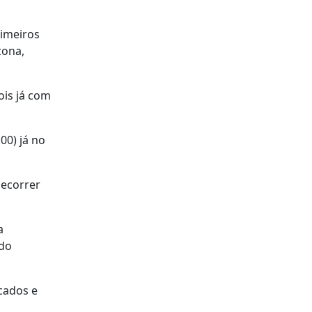
rimeiros
zona,
ois já com
00) já no
decorrer
a
 do
cados e