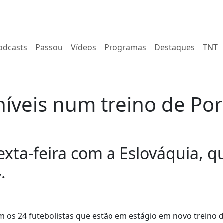
rent)
odcasts
Passou
Vídeos
Programas
Destaques
TNT
íveis num treino de Port
exta-feira com a Eslováquia, q
.
m os 24 futebolistas que estão em estágio em novo treino 