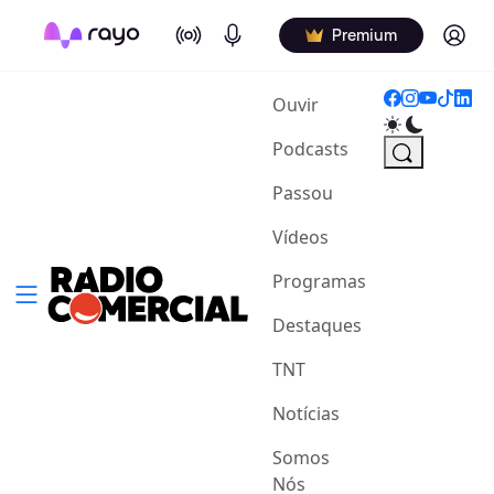
On Air
Podcasts
Log in
Premium
(current)
Ouvir
Podcasts
Passou
Vídeos
Programas
Destaques
TNT
Notícias
Somos
Nós