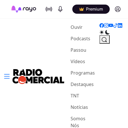
On Air
Podcasts
Log in
Premium
(current)
Ouvir
Podcasts
Passou
Vídeos
Programas
Destaques
TNT
Notícias
Somos
Nós