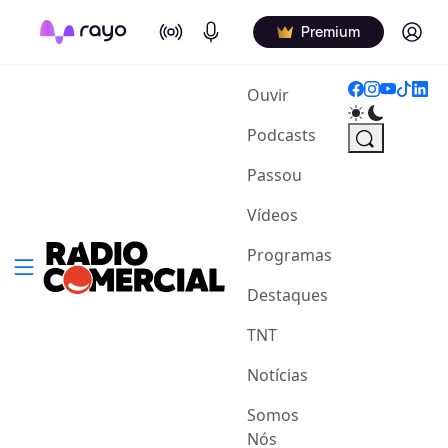
On Air
Podcasts
Log in
Premium
(current)
Ouvir
Podcasts
Passou
Vídeos
Programas
Destaques
TNT
Notícias
Somos
Nós