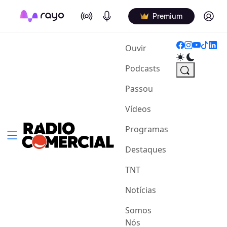
On Air
Podcasts
Log in
Premium
(current)
Ouvir
Podcasts
Passou
Vídeos
Programas
Destaques
TNT
Notícias
Somos
Nós