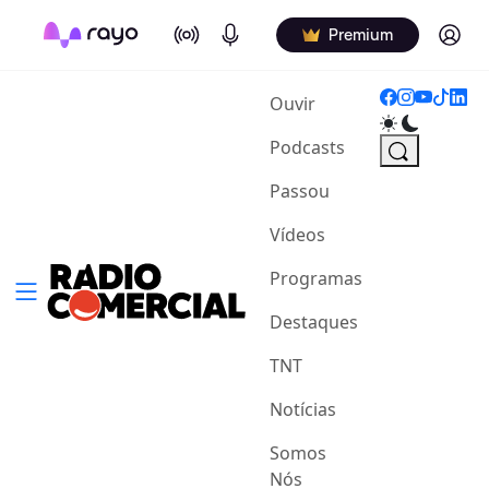
On Air
Podcasts
Log in
Premium
(current)
Ouvir
Podcasts
Passou
Vídeos
Programas
Destaques
TNT
Notícias
Somos
Nós