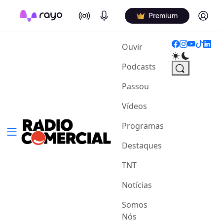
On Air
Podcasts
Log in
Premium
(current)
Ouvir
Podcasts
Passou
Vídeos
Programas
Destaques
TNT
Notícias
Somos
Nós