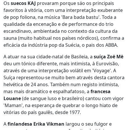
Os
suecos KAJ
provaram porque sáo os principais
favoritos à vitória, com uma interpretação exuberante
de pop foliona, na música 'Bara bada bastu'. Toda a
qualidade da encenação e de performance do trio
escandinavo, ambientada no contexto da cultura da
sauna (muito habitual nos países nórdicos), confirma a
eficácia da indústria pop da Suécia, o pais dos ABBA.
A atuar na sua cidade-natal de Basileia, a
suíça Zoë Më
deu um tónico diferente, mais intimista, à Eurovisão,
através de uma interpretação volátil em 'Voyage'. A
Suíça representou-se muito bem através desta cantora
helvética de 24 anos. Também num registo intimista,
mas mais dramático e espalhafatoso, a
francesa
Louane
(de sangue luso e brasileiro) cantou com vigor
'Maman', na esperança de quebrar o longo hiato de
vitórias do país gaulês, desde 1977.
A
finlandesa Erika Vikman
largou o seu fulgor e