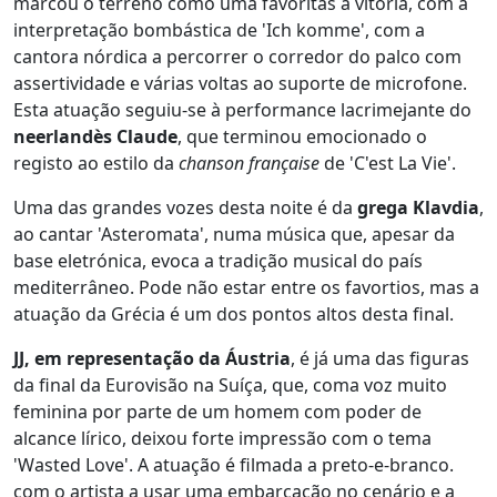
marcou o terreno como uma favoritas à vitória, com a
interpretação bombástica de 'Ich komme', com a
cantora nórdica a percorrer o corredor do palco com
assertividade e várias voltas ao suporte de microfone.
Esta atuação seguiu-se à performance lacrimejante do
neerlandès Claude
, que terminou emocionado o
registo ao estilo da
chanson française
de 'C'est La Vie'.
Uma das grandes vozes desta noite é da
grega Klavdia
,
ao cantar 'Asteromata', numa música que, apesar da
base eletrónica, evoca a tradição musical do país
mediterrâneo. Pode não estar entre os favortios, mas a
atuação da Grécia é um dos pontos altos desta final.
JJ, em representação da Áustria
, é já uma das figuras
da final da Eurovisão na Suíça, que, coma voz muito
feminina por parte de um homem com poder de
alcance lírico, deixou forte impressão com o tema
'Wasted Love'. A atuação é filmada a preto-e-branco.
com o artista a usar uma embarcação no cenário e a