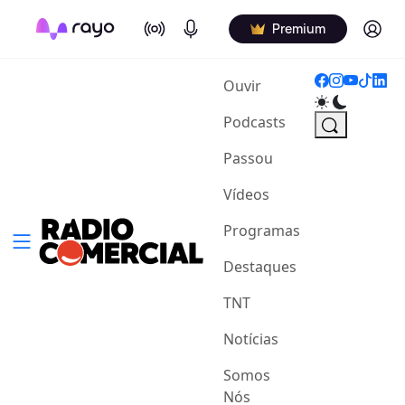
On Air
Podcasts
Log in
Premium
(current)
Ouvir
Podcasts
Passou
Vídeos
Programas
Destaques
TNT
Notícias
Somos
Nós