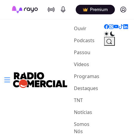
On Air
Podcasts
Log in
Premium
(current)
Ouvir
Podcasts
Passou
Vídeos
Programas
Destaques
TNT
Notícias
Somos
Nós