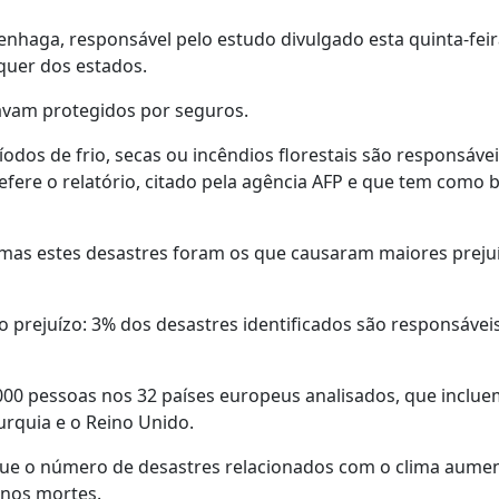
haga, responsável pelo estudo divulgado esta quinta-feira
 quer dos estados.
avam protegidos por seguros.
dos de frio, secas ou incêndios florestais são responsáve
refere o relatório, citado pela agência AFP e que tem como 
as estes desastres foram os que causaram maiores preju
prejuízo: 3% dos desastres identificados são responsávei
.000 pessoas nos 32 países europeus analisados, que inclue
rquia e o Reino Unido.
que o número de desastres relacionados com o clima aume
enos mortes.