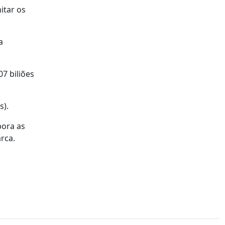
itar os
a
7 biliões
s).
bora as
rca.