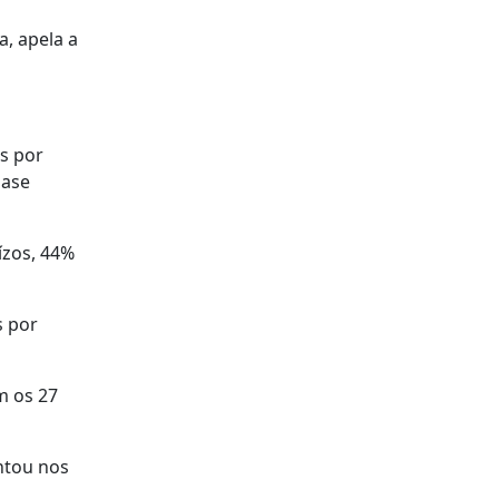
, apela a
is por
base
ízos, 44%
s por
m os 27
ntou nos