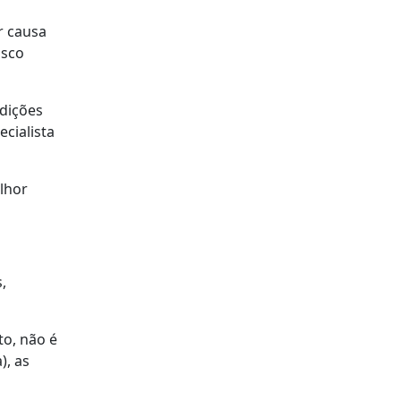
r causa
isco
ndições
ecialista
lhor
,
to, não é
), as