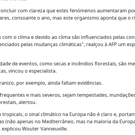
 concluir com clareza que estes fenómenos aumentaram po
ulares, consoante o ano, mas este organismo aponta que o r
com o clima e devido ao clima são influenciados pelas co
uenciados pelas mudanças climáticas", realçou à AFP um esp
ade de eventos, como secas e incêndios florestais, são me
s, vincou o especialista.
ranizo, por exemplo, ainda faltam evidências.
frequentes e mais severos, sejam tempestades, inundações
restais, alertou.
opicais, o sinal climático na Europa não é claro e, portan
as (não apenas no Mediterrâneo, mas na maioria da Europa
 explicou Wouter Vanneuville.