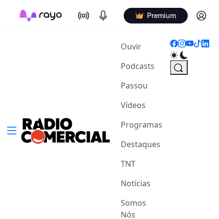
On Air
Podcasts
Log in
Premium
(current)
Ouvir
Podcasts
Passou
Vídeos
Programas
Destaques
TNT
Notícias
Somos
Nós