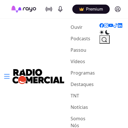
On Air
Podcasts
Log in
Premium
(current)
Ouvir
Podcasts
Passou
Vídeos
Programas
Destaques
TNT
Notícias
Somos
Nós