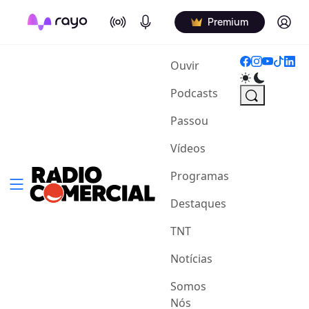
On Air
Podcasts
Log in
Premium
(current)
Ouvir
Podcasts
Passou
Vídeos
Programas
Destaques
TNT
Notícias
Somos
Nós