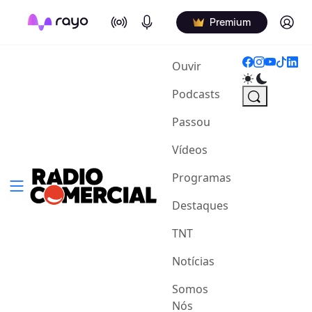
On Air
Podcasts
Log in
Premium
(current)
Ouvir
Podcasts
Passou
Vídeos
Programas
Destaques
TNT
Notícias
Somos
Nós