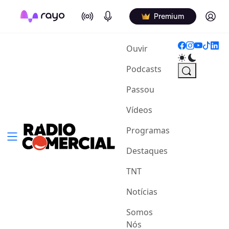
On Air
Podcasts
Log in
Premium
(current)
Ouvir
Podcasts
Passou
Vídeos
Programas
Destaques
TNT
Notícias
Somos
Nós