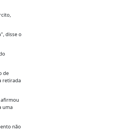
cito,
", disse o
 do
o de
 retirada
, afirmou
 a uma
mento não