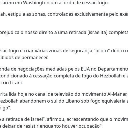
unciarem em Washington um acordo de cessar-fogo.
ah, estipula as zonas, controladas exclusivamente pelo exér
rejudica o nosso direito a uma retirada [israelita] completa
sar-fogo e criar várias zonas de segurança "piloto" dentro
roibidos de permanecer.
onda de negociações mediadas pelos EUA no Departament
 condicionado à cessação completa de fogo do Hezbollah e à
rio Litani.
ita lida hoje no canal de televisão do movimento Al-Manar
ezbollah abandonem o sul do Líbano sob fogo equivaleria
migo”.
e a retirada de Israel”, afirmou, acrescentando que o movi
deixar de resistir enquanto houver ocupação”.