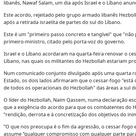
libanês, Nawaf Salam, um dia após Israel e o Líbano an
Este acordo, rejeitado pelo grupo armado libanês Hezboll
após a retirada israelita de partes do sul do Líbano.
Este é um "primeiro passo concreto e tangível" que "não p
primeiro-ministro, citado pelo porta-voz do governo.
Israel e o Líbano acordaram na quarta-feira renovar o ces
Líbano, nas quais os militantes do Hezbollah estariam p
Num comunicado conjunto divulgado após uma quarta r
Estado, os dois lados afirmaram que o cessar-fogo "está
de todos os operacionais do Hezbollah" das áreas a sul do 
O líder do Hezbollah, Naim Qassem, numa declaração escr
que a exigência do acordo para que os combatentes do H
“rendição, derrota e à concretização dos objetivos do ini
“O que nos preocupa é o fim da agressão, o cessar-fogo 
assume “qualquer compromisso com qualquer parte para 