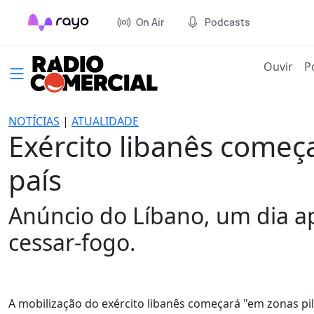
On Air
Podcasts
(cur
Ouvir
P
NOTÍCIAS
|
ATUALIDADE
Exército libanês começa
país
Anúncio do Líbano, um dia a
cessar-fogo.
A mobilização do exército libanês começará "em zonas pilo