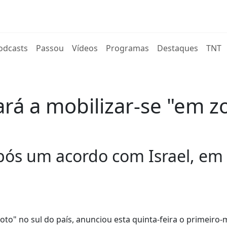
rent)
odcasts
Passou
Vídeos
Programas
Destaques
TNT
rá a mobilizar-se "em zo
pós um acordo com Israel, e
to" no sul do país, anunciou esta quinta-feira o primeiro-