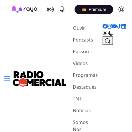
On Air
Podcasts
Log in
Premium
(current)
Ouvir
Podcasts
Passou
Vídeos
Programas
Destaques
TNT
Notícias
Somos
Nós