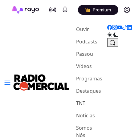
On Air
Podcasts
Log in
Premium
(current)
Ouvir
Podcasts
Passou
Vídeos
Programas
Destaques
TNT
Notícias
Somos
Nós