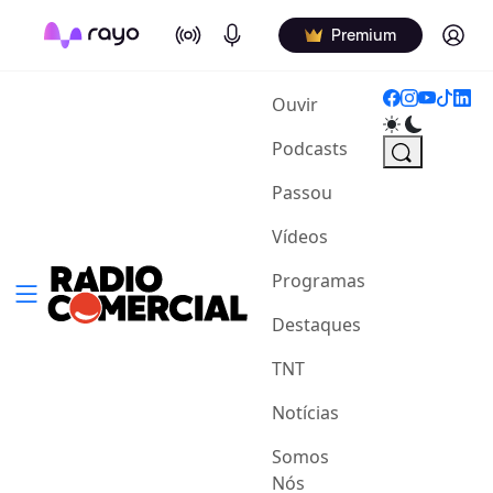
On Air
Podcasts
Log in
Premium
(current)
Ouvir
Podcasts
Passou
Vídeos
Programas
Destaques
TNT
Notícias
Somos
Nós