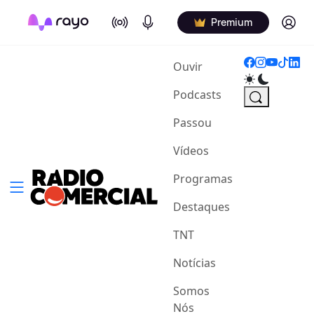
On Air
Podcasts
Log in
Premium
(current)
Ouvir
Podcasts
Passou
Vídeos
Programas
Destaques
TNT
Notícias
Somos
Nós