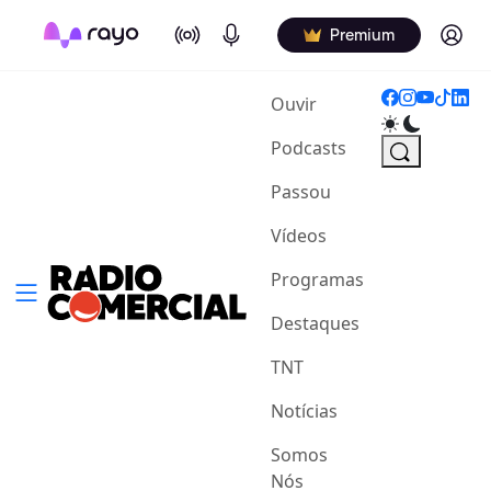
On Air
Podcasts
Log in
Premium
(current)
Ouvir
Podcasts
Passou
Vídeos
Programas
Destaques
TNT
Notícias
Somos
Nós