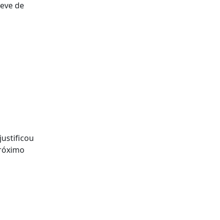
teve de
justificou
próximo