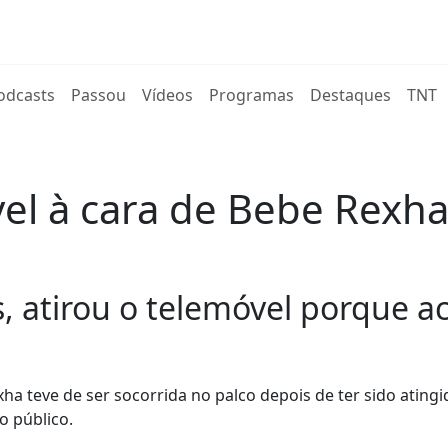
rent)
odcasts
Passou
Vídeos
Programas
Destaques
TNT
vel à cara de Bebe Rexh
, atirou o telemóvel porque ac
a teve de ser socorrida no palco depois de ter sido atingi
o público.