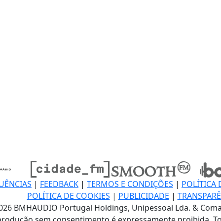
UÊNCIAS
|
FEEDBACK
|
TERMOS E CONDIÇÕES
|
POLÍTICA 
POLÍTICA DE COOKIES
|
PUBLICIDADE
|
TRANSPARÊ
026 BMHAUDIO Portugal Holdings, Unipessoal Lda. & Coma
produção sem consentimento é expressamente proibida. To