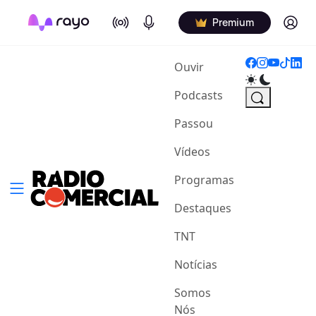
On Air
Podcasts
Log in
Premium
(current)
Ouvir
Podcasts
Passou
Vídeos
Programas
Destaques
TNT
Notícias
Somos
Nós